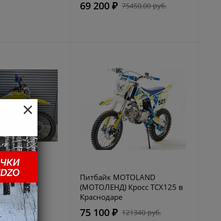
69 200 ₽
75450,00 руб.
×
oLand
Питбайк MOTOLAND
 MZ125 в
(МОТОЛЕНД) Кросс TCX125 в
Краснодаре
75 100 ₽
9600 руб.
121340 руб.