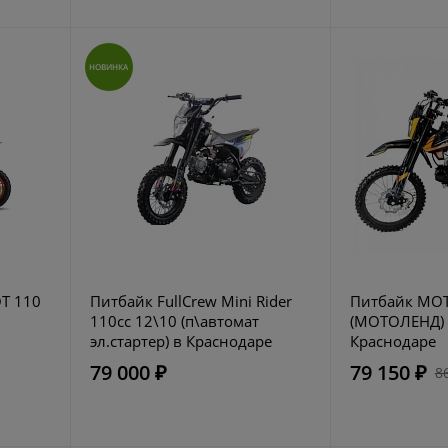
НОВИНКА
T 110
Питбайк FullCrew Mini Rider
Питбайк MO
110сс 12\10 (п\автомат
(МОТОЛЕНД) 
эл.стартер) в Краснодаре
Краснодаре
79 000 ₽
79 150 ₽
8