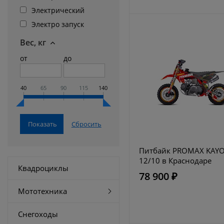
Электрический
Электро запуск
Вес, кг
от
до
40
65
90
115
140
Питбайк PROMAX KAYO
12/10 в Краснодаре
Квадроциклы
78 900 ₽
Мототехника
Снегоходы