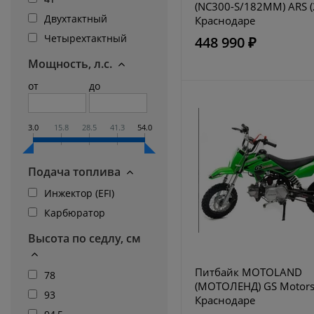
(NC300-S/182MM) ARS (
Двухтактный
Краснодаре
Четырехтактный
448 990 ₽
Мощность, л.с.
от
до
3.0
15.8
28.5
41.3
54.0
Подача топлива
Инжектор (EFI)
Карбюратор
Высота по седлу, см
Питбайк MOTOLAND
78
(МОТОЛЕНД) GS Motors
93
Краснодаре