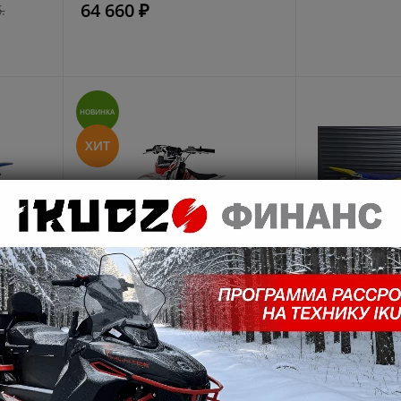
64 660 ₽
.
НОВИНКА
ХИТ
Питбайк Progasi KIDS POWER
Питбайк Mot
 S11 в
110 (10/10) в Краснодаре
(МОТОЛЕНД)
Краснодаре
69 990 ₽
70 600 ₽
.
8