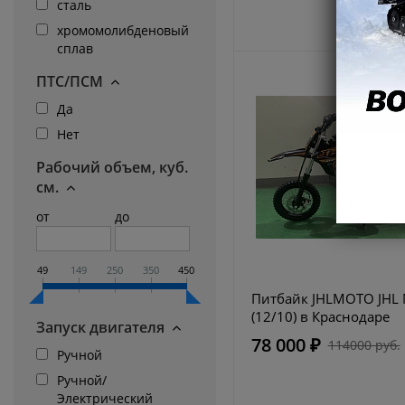
сталь
хромомолибденовый
сплав
ПТС/ПСМ
Да
Нет
Рабочий объем, куб.
см.
от
до
49
149
250
350
450
Питбайк JHLMOTO JHL
(12/10) в Краснодаре
Запуск двигателя
78 000 ₽
114000 руб.
Ручной
Ручной/
Электрический