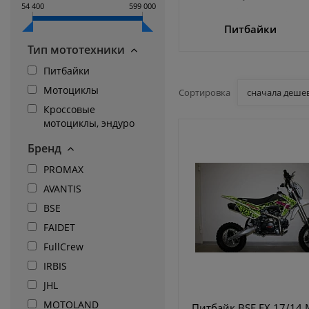
54 400
599 000
Питбайки
Тип мототехники
Питбайки
Мотоциклы
Сортировка
сначала деше
Кроссовые
мотоциклы, эндуро
Бренд
PROMAX
AVANTIS
BSE
FAIDET
FullCrew
IRBIS
JHL
MOTOLAND
Питбайк BSE EX 17/14