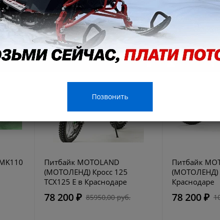
Позвонить
 MK110
Питбайк MOTOLAND
Питбайк MO
(МОТОЛЕНД) Кросс 125
(МОТОЛЕНД) 
TCX125 E в Краснодаре
Краснодаре
78 200 ₽
78 200 ₽
85950,00 руб.
1