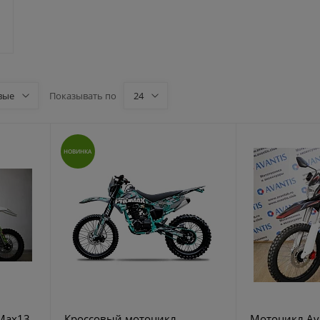
вые
Показывать по
24
НОВИНКА
 Max13
Кроссовый мотоцикл
Мотоцикл Av