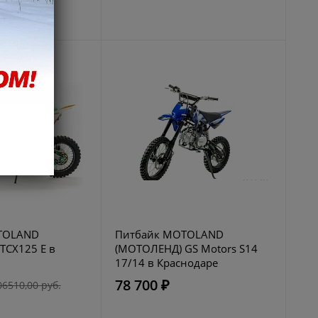
TOLAND
Питбайк MOTOLAND
TCX125 E в
(МОТОЛЕНД) GS Motors S14
17/14 в Краснодаре
78 700 ₽
06510,00 руб.