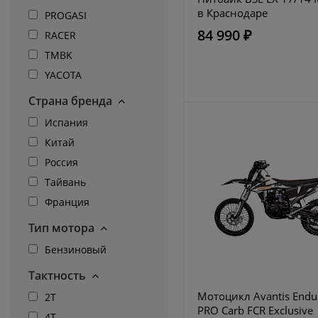
в Краснодаре
PROGASI
84 990 ₽
RACER
TMBK
YACOTA
Страна бренда
Испания
Китай
Россия
Тайвань
Франция
Тип мотора
Бензиновый
Тактность
Мотоцикл Avantis Endu
2Т
PRO Carb FCR Exclusive
4T