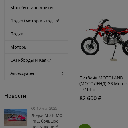
Мотобуксировщики
Лодка+мотор выгодно!
Лодки
Моторы
САП-борды и Каяки
Аксессуары
Питбайк MOTOLAND
(МОТОЛЕНД) GS Motors
17/14 E
Новости
82 600 ₽
19 мая 2025
Лодки MISHIMO
PRO, большое
поступление!