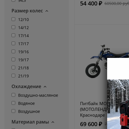
94,5
54 400 ₽
60500,00 руб
Размер колес
12/10
14/12
17/14
17/17
19/16
19/17
21/18
21/19
Охлаждение
Воздушно-масляное
Питбайк MOTOLAND
Водяное
(МОТОЛЕНД) GS Motors
Воздушное
Краснодаре
Материал рамы
69 600 ₽
77390,00 руб