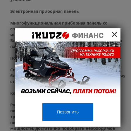
Электронная приборная панель
Многофункциональная приборная панель со
×
спидометром, тахометром, одометром,
индикатором передач и заряда батареи.
Влагозащитные разъемы подключения приборной
панели, блоков управления и кнопок старт/стоп.
Полностью диодная оптика
Светодиодная фара последнего поколения с
ближним и дальним светом выполнена по высшему
стандарту.
Короткоходная ручка газа
Ручка газа с коротким ходом от Nibbi Racing –
пожалуй лучшее решение на подъемах и
Позвонить
труднопроходимых участках. Нет нужды
перехватывать ручку для получения большей
мощности, достаточно подобрать необходимое