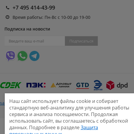
+7 495 414-43-99
Время работы: Пн-Вс с 10-00 до 19-00
Подписка на новости
Подписаться
Наш сайт использует файлы cookie и собирает
Нашли ошибку?
sale@smarine.shop
2026
стандартную веб-аналитику для улучшения работы
сервиса и анализа посещаемости. Продолжая
использовать сайт, вы соглашаетесь с обработкой
данных. Подробнее в разделе
Защита