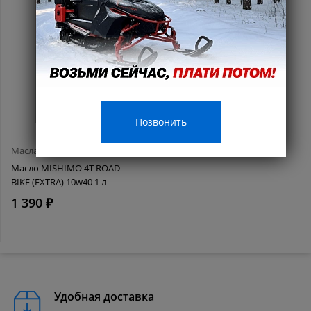
Позвонить
Масла и смазки
Масло MISHIMO 4T ROAD
BIKE (EXTRA) 10w40 1 л
1 390 ₽
Удобная доставка