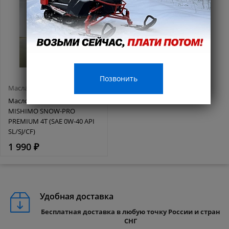
Позвонить
Масла и смазки
Масло синтетическое
MISHIMO SNOW-PRO
PREMIUM 4Т (SAE 0W-40 API
SL/SJ/CF)
1 990 ₽
Удобная доставка
Бесплатная доставка в любую точку России и стран
СНГ